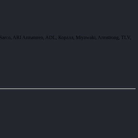
arco, ARI Armaturen, ADL, Коралл, Miyawaki, Armstrong, TLV,