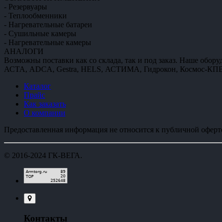
- Резервуары
- Теплообменники
- Нагревательные батареи
- Сушильные камеры
- Нагревательные камеры
АНАЛОГИ
Возможны поставки как со склада, так и под заказ. Наше обору
АСТА, ADCA, Gestra, HELS, АСТИМА, Гидрокон, Космос-КПВ, 
Каталог
Прайс
Как заказать
О компании
Предоставленная информация не относится к публичной оферте
© 2016-2024
ГК-ВЕГА
.
Контакты