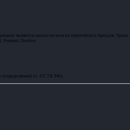
дование являются аналогом многих европейских брендов: Spirax S
Pennant, Danfoss
 (определяемой ст. 437 ГК РФ).