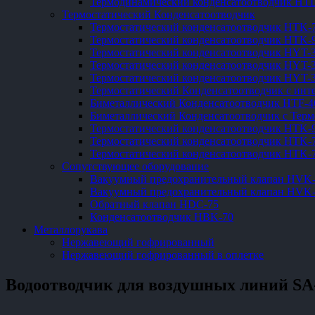
Термодинамический конденсатоотводчик HT
Термостатический Конденсатоотводчик
Термостатический конденсатоотводчик HTK-
Термостатический конденсатоотводчик HTK-
Термостатический конденсатоотводчик HYT-
Термостатический конденсатоотводчик HYT-
Термостатический конденсатоотводчик HYT-
Термостатический Конденсатоотводчик с ин
Биметаллический Конденсатоотводчик HTF-4
Биметаллический Конденсатоотводчик с Тер
Термостатический конденсатоотводчик HTK
Термостатический конденсатоотводчик HTK-
Термостатический конденсатоотводчик HTK-
Сопутствующее оборудование
Вакуумный предохранительный клапан HVK
Вакуумный предохранительный клапан HVK
Обратный клапан HDC-75
Конденсатоотводчик HBK-70
Металлорукава
Нержавеющий гофрированный
Нержавеющий гофрированный в оплетке
Водоотводчик для воздушных линий SA