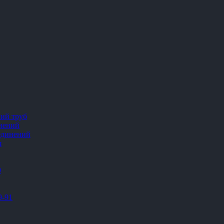
ний труб
нений
единений
я
9
9-91