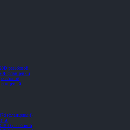
20D резьбовой
20F фланцевый
резьбовой
 фланцевый
37d (фланцевый)
D-50
-39D резьбовой