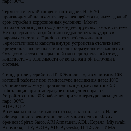
пара: 30ºС.
Термостатический конденсатоотводчик HTK 76,
производимый целиком из нержавеющей стали, имеет долгий
срок службы в коррозионных условиях. Может
использоваться для отвода неконденсируемых газов в системе.
Не подвергается воздействию гидравлических ударов в
паровых системах. Прибор прост вобслуживании.
Термостатическая капсула внутри устройства отслеживает
кривую насыщения пара и отводит образующийся конденсат.
Осуществляется непрерывный или периодический отвод
конденсата – в зависимости от конденсатной нагрузки в
системе.
Стандартное устройство HTK76 производится по типу 10K,
который работает при температуре насыщения пара: 10ºС.
Опционально, могут производиться устройства типа 5К,
работающие при температуре насыщения пара: 5ºС.
Устройства типа 30К работают при температуре насыщения
пара: 30ºС.
АНАЛОГИ
Возможны поставки как со склада, так и под заказ. Наше
оборудование являются аналогом многих европейских
брендов: Spirax Sarco, ARI Armaturen, ADL, Коралл, Miyawaki,
Armstrong, TLV, АСТА, ADCA, Gestra, HELS, АСТИМА,