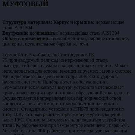
МУФТОВЫЙ
Структура материала:
Корпус и крышка:
нержавеющая
сталь AISI 304
Внутренние компоненты:
нержавеющая сталь AISI 304
Область применения:
теплообменники, паровое отопление,
цистерны, осушительные барабаны, печи.
Термостатический конденсатоотводчикHTK
75,производимый целиком из нержавеющей стали,
имеетдолгий срок службы в коррозионных условиях. Может
использоваться для отвода неконденсируемых газов в системе.
Не подвергается воздействию гидравлических ударов в
паровых системах. Прибор прост в обслуживании.
Термостатическая капсула внутри устройства отслеживает
кривую насыщения пара и отводит образующийся конденсат.
Осуществляется непрерывный или периодический отвод
конденсата –в зависимости от конденсатной нагрузки в
системе. Стандартное устройство HTK75 производится по
типу 10K, который работает при температуре насыщения
пара: 10ºС. Опционально, могут производиться устройства
типа 5К, работающие при температуре насыщения пара: 5ºС.
Устройства типа 30К работают при температуре насыщения